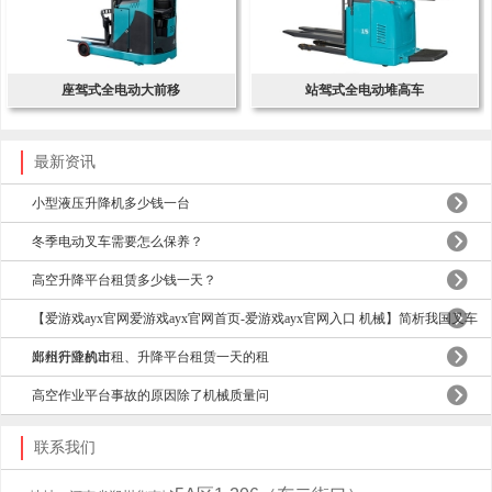
座驾式全电动大前移
站驾式全电动堆高车
最新资讯
小型液压升降机多少钱一台
冬季电动叉车需要怎么保养？
高空升降平台租赁多少钱一天？
【爱游戏ayx官网爱游戏ayx官网首页-爱游戏ayx官网入口 机械】简析我国叉车
出租行业的市
郑州升降机出租、升降平台租赁一天的租
高空作业平台事故的原因除了机械质量问
联系我们